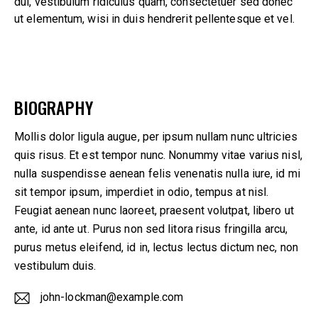
dui, vestibulum ridiculus quam, consectetuer sed donec
ut elementum, wisi in duis hendrerit pellentesque et vel.
BIOGRAPHY
Mollis dolor ligula augue, per ipsum nullam nunc ultricies
quis risus. Et est tempor nunc. Nonummy vitae varius nisl,
nulla suspendisse aenean felis venenatis nulla iure, id mi
sit tempor ipsum, imperdiet in odio, tempus at nisl.
Feugiat aenean nunc laoreet, praesent volutpat, libero ut
ante, id ante ut. Purus non sed litora risus fringilla arcu,
purus metus eleifend, id in, lectus lectus dictum nec, non
vestibulum duis.
john-lockman@example.com
E-